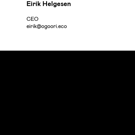
Eirik Helgesen
CEO
eirik@ogoori.eco
Ogoori AS
Nymansveien 40a, 4014 Stavanger
Org. nr. 924328657 | Tel:
+47 913 92 394
© 2023 Ogoori AS.
Personvern