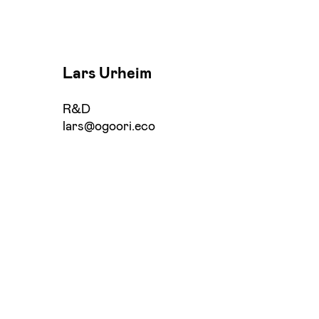
Lars Urheim
R&D
lars@ogoori.eco