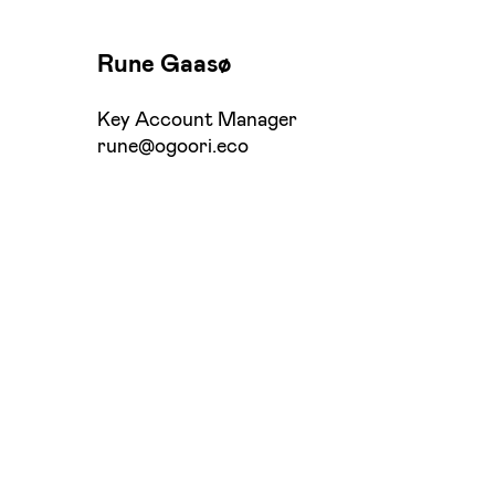
Rune Gaasø
Key Account Manager
rune@ogoori.eco