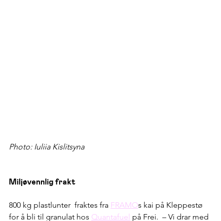
Photo: Iuliia Kislitsyna
Miljøvennlig frakt
800 kg plastlunter  fraktes fra 
FRAMO
s kai på Kleppestø 
for å bli til granulat hos 
Quantafuel
 på Frei.  – Vi drar med 