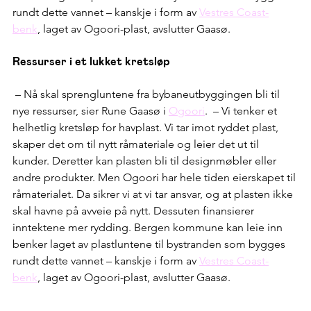
rundt dette vannet – kanskje i form av 
Vestres Coast-
benk
, laget av Ogoori-plast, avslutter Gaasø.
Ressurser i et lukket kretsløp
 – Nå skal sprengluntene fra bybaneutbyggingen bli til 
nye ressurser, sier Rune Gaasø i 
Ogoori
.  – Vi tenker et 
helhetlig kretsløp for havplast. Vi tar imot ryddet plast, 
skaper det om til nytt råmateriale og leier det ut til 
kunder. Deretter kan plasten bli til designmøbler eller 
andre produkter. Men Ogoori har hele tiden eierskapet til 
råmaterialet. Da sikrer vi at vi tar ansvar, og at plasten ikke 
skal havne på avveie på nytt. Dessuten finansierer 
inntektene mer rydding. Bergen kommune kan leie inn 
benker laget av plastluntene til bystranden som bygges 
rundt dette vannet – kanskje i form av 
Vestres Coast-
benk
, laget av Ogoori-plast, avslutter Gaasø.