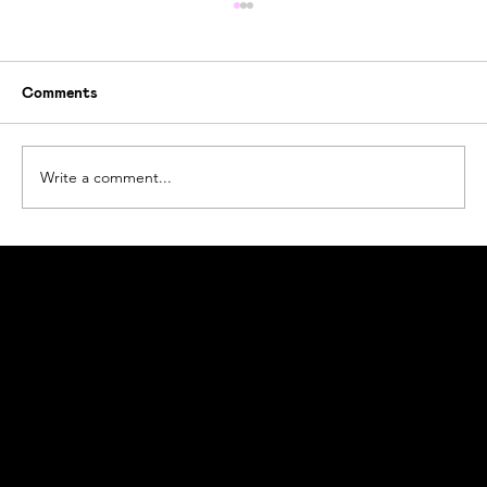
Comments
Write a comment...
Plast endrer naturen. Hvordan tar vi
ansvar?
Ogoori AS
Nymansveien 40a, 4014 Stavanger
Org. nr. 924328657 | Tel:
+47 913 92 394
© 2025 Ogoori AS. Produsert av
Limelight Media
.