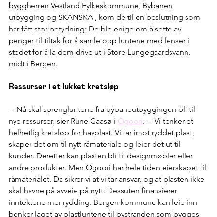
byggherren Vestland Fylkeskommune, Bybanen 
utbygging og SKANSKA , kom de til en beslutning som 
har fått stor betydning: De ble enige om å sette av 
penger til tiltak for å samle opp luntene med lenser i 
stedet for å la dem drive ut i Store Lungegaardsvann, 
midt i Bergen.
Ressurser i et lukket kretsløp
 – Nå skal sprengluntene fra bybaneutbyggingen bli til 
nye ressurser, sier Rune Gaasø i 
Ogoori
.  – Vi tenker et 
helhetlig kretsløp for havplast. Vi tar imot ryddet plast, 
skaper det om til nytt råmateriale og leier det ut til 
kunder. Deretter kan plasten bli til designmøbler eller 
andre produkter. Men Ogoori har hele tiden eierskapet til 
råmaterialet. Da sikrer vi at vi tar ansvar, og at plasten ikke 
skal havne på avveie på nytt. Dessuten finansierer 
inntektene mer rydding. Bergen kommune kan leie inn 
benker laget av plastluntene til bystranden som bygges 