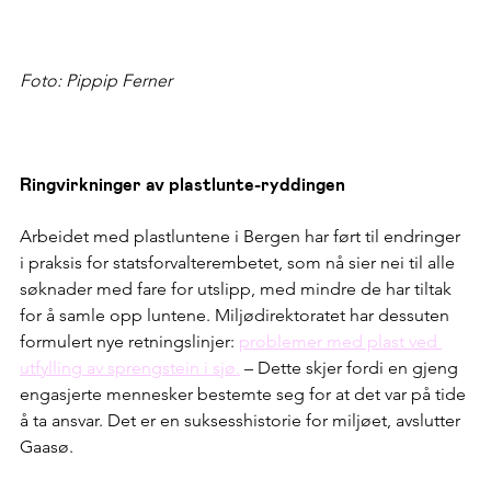
Foto: Pippip Ferner
Ringvirkninger av plastlunte-ryddingen
Arbeidet med plastluntene i Bergen har ført til endringer 
i praksis for statsforvalterembetet, som nå sier nei til alle 
søknader med fare for utslipp, med mindre de har tiltak 
for å samle opp luntene. Miljødirektoratet har dessuten 
formulert nye retningslinjer: 
problemer med plast ved 
utfylling av sprengstein i sjø.
 – Dette skjer fordi en gjeng 
engasjerte mennesker bestemte seg for at det var på tide 
å ta ansvar. Det er en suksesshistorie for miljøet, avslutter 
Gaasø.