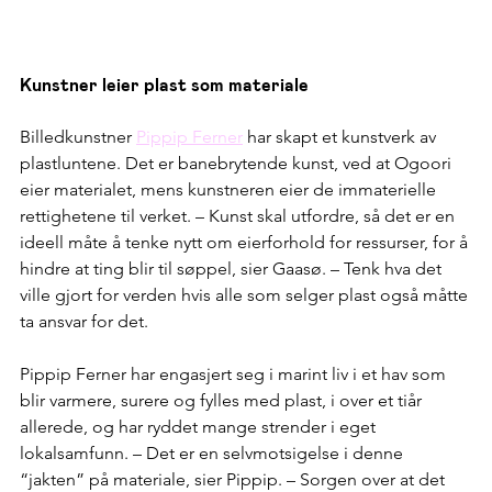
Kunstner leier plast som materiale
Billedkunstner 
Pippip Ferner
 har skapt et kunstverk av 
plastluntene. Det er banebrytende kunst, ved at Ogoori 
eier materialet, mens kunstneren eier de immaterielle 
rettighetene til verket. – Kunst skal utfordre, så det er en 
ideell måte å tenke nytt om eierforhold for ressurser, for å 
hindre at ting blir til søppel, sier Gaasø. – Tenk hva det 
ville gjort for verden hvis alle som selger plast også måtte 
ta ansvar for det.
Pippip Ferner har engasjert seg i marint liv i et hav som 
blir varmere, surere og fylles med plast, i over et tiår 
allerede, og har ryddet mange strender i eget 
lokalsamfunn. – Det er en selvmotsigelse i denne 
“jakten” på materiale, sier Pippip. – Sorgen over at det 