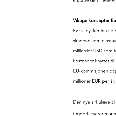
erstatte den lineær
Viktige konsepter f
Før vi dykker inn i 
skadene som plastavfa
milliarder USD som fø
kostnader knyttet til 
EU-kommisjonen oppg
millioner EUR per år.
Den nye sirkulære pl
Ogoori leverer mater