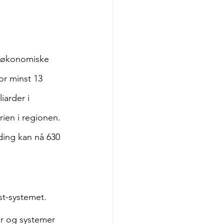
e økonomiske 
or minst 13 
iarder i 
rien i regionen. 
ding kan nå 630 
st-systemet. 
er og systemer 