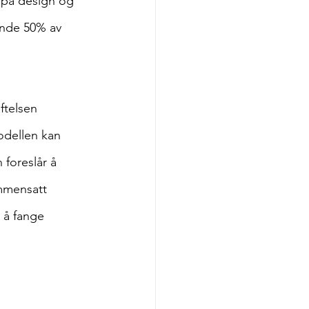
s på design og 
ende 50% av 
ftelsen 
dellen kan 
foreslår å 
ammensatt 
 å fange 