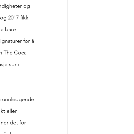
ndigheter og 
 og 2017 fikk 
e bare 
ignaturer for å 
om The Coca-
asje som 
 grunnleggende 
t eller 
ner det for 