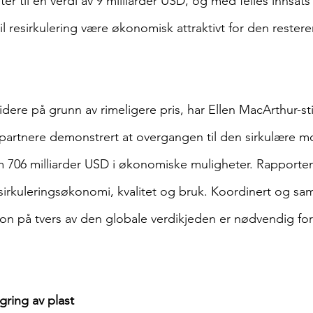
r til en verdi av 9 milliarder USD, og med felles innsat
il resirkulering være økonomisk attraktivt for den rester
idere på grunn av rimeligere pris, har Ellen MacArthur-sti
rtnere demonstrert at overgangen til den sirkulære mo
706 milliarder USD i økonomiske muligheter. Rapporten 
esirkuleringsøkonomi, kvalitet og bruk. Koordinert og s
on på tvers av den globale verdikjeden er nødvendig for
gring av plast