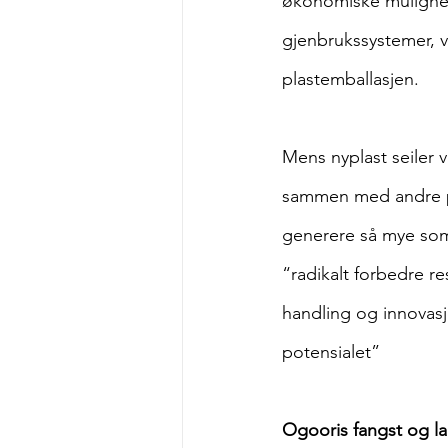
økonomiske mulighete
gjenbrukssystemer, v
plastemballasjen.
Mens nyplast seiler v
sammen med andre pa
generere så mye som 
“radikalt forbedre r
handling og innovasj
potensialet”
Ogooris fangst og la