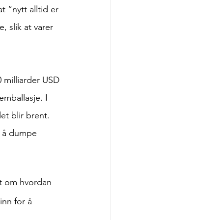
“nytt alltid er 
, slik at varer 
0 milliarder USD 
emballasje. I 
et blir brent. 
er å dumpe 
tt om hvordan 
nn for å 