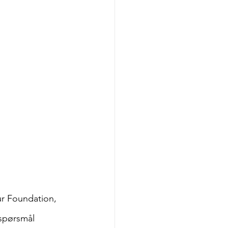
ur Foundation, 
øspørsmål 