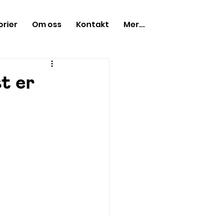
orier
Om oss
Kontakt
Mer...
t er