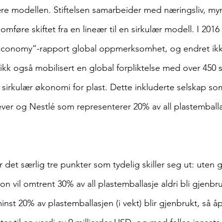
re modellen. Stiftelsen samarbeider med næringsliv, my
mføre skiftet fra en lineær til en sirkulær modell. I 2016
Economy”-rapport global oppmerksomhet, og endret ikk
kk også mobilisert en global forpliktelse med over 450 s
sirkulær økonomi for plast. Dette inkluderte selskap s
ver og Nestlé som representerer 20% av all plastemball
r det særlig tre punkter som tydelig skiller seg ut: uten
n vil omtrent 30% av all plastemballasje aldri bli gjenbruk
inst 20% av plastemballasjen (i vekt) blir gjenbrukt, så åp