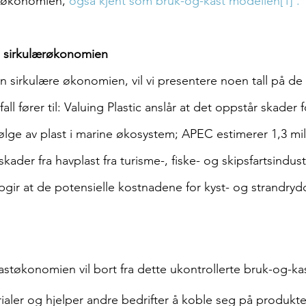
e økonomien,
 også kjent som bruk-og-kast modellen
[1]
 . 
ra sirkulærøkonomien
den sirkulære økonomien, vil vi presentere noen tall på d
ll fører til: Valuing Plastic anslår at det oppstår skader f
lge av plast i marine økosystem; APEC estimerer 1,3 mill
skader fra havplast fra turisme-, fiske- og skipsfartsindust
ir at de potensielle kostnadene for kyst- og strandryd
 
astøkonomien vil bort fra dette ukontrollerte bruk-og-ka
ialer og hjelper andre bedrifter å koble seg på produkt