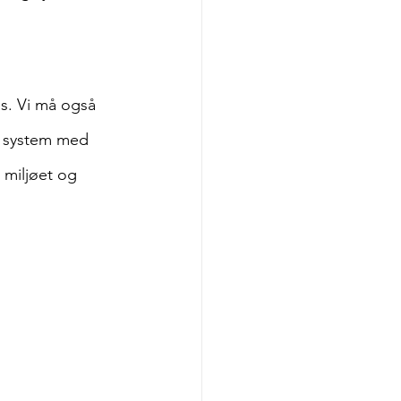
s. Vi må også 
t system med 
e miljøet og 