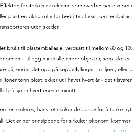
Effekten forsterkes av reklame som overbeviser oss om at 
er plast en viktig rolle for bedrifter, f.eks. som emballasje
transporteres uten skader.
t brukt til plastemballasje, verdsatt til mellom 80 og 12
konomien. I tillegg har vi alle andre objekter, som ikke er 
vare på, ender det opp på søppelfyllinger, i miljøet, eller d
illioner tonn plast lekker ut i havet hvert år - det tilsvar
lbil på sjøen hvert eneste minutt.
en resirkuleres, har vi et skrikende behov for å tenke ny
all. Det er her prinsippene for sirkulær økonomi kommer i