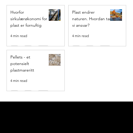
Hvorfor
Plast endrer
sirkulærøkonomi for
naturen. Hvordan tar
plast er fornuftig
vi ansvar?
4 min read
4 min read
Pellets - et
potensielt
plastmareritt
4 min read
Ogoori AS
Nymansveien 40a, 4014 Stavanger