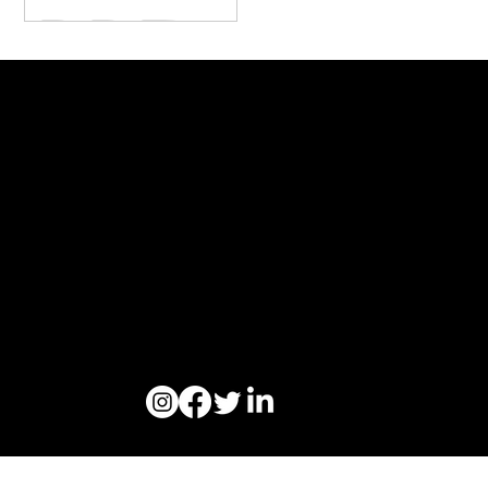
Ogoori AS
Nymansveien 40a, 4014 Stavanger
Org. nr. 924328657 | Tel:
+47 913 92 394
© 2025 Ogoori AS. Produsert av
Limelight Media
.
Personvern